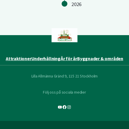
2026
Attraktioner
Underhållning
År för år
Byggnader & områden
Lilla Allmänna Gränd 9, 115 21 Stockholm
Följ oss på sociala medier
YouTube
Facebook
Instagram