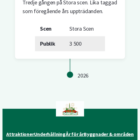
Tredje gången på Stora scen. Lika taggad
som föregående års uppträdanden.
Scen
Stora Scen
Publik
3 500
2026
Attraktioner
Underhållning
År för år
Byggnader & områden