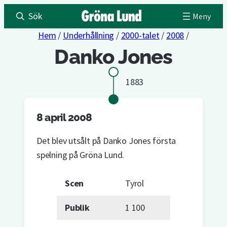
Sök
Hem
/
Underhållning
/
2000-talet
/
2008
/
Danko Jones
1883
8 april 2008
Det blev utsålt på Danko Jones första
spelning på Gröna Lund.
Scen
Tyrol
Publik
1 100