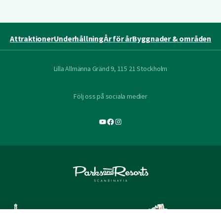
Attraktioner
Underhållning
År för år
Byggnader & områden
Lilla Allmänna Gränd 9, 115 21 Stockholm
Följ oss på sociala medier
YouTube
Facebook
Instagram