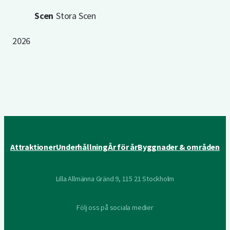
Scen
Stora Scen
2026
Attraktioner
Underhållning
År för år
Byggnader & områden
Lilla Allmänna Gränd 9, 115 21 Stockholm
Följ oss på sociala medier