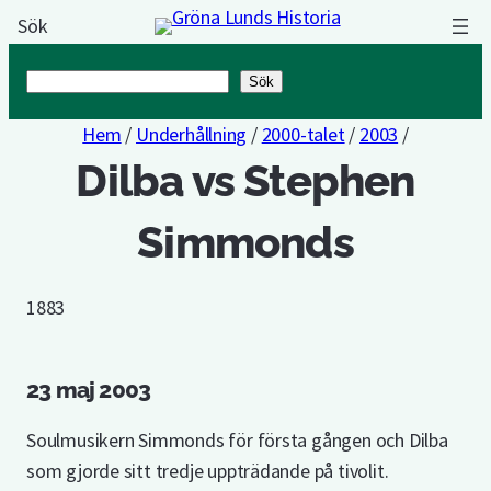
Sök
Sök
Sök
Hem
/
Underhållning
/
2000-talet
/
2003
/
Dilba vs Stephen
Simmonds
1883
23 maj 2003
Soulmusikern Simmonds för första gången och Dilba
som gjorde sitt tredje uppträdande på tivolit.