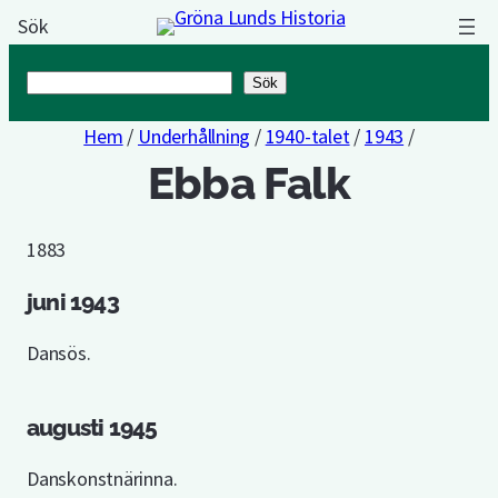
Sök
Sök
Sök
Hem
/
Underhållning
/
1940-talet
/
1943
/
Ebba Falk
1883
juni 1943
Dansös.
augusti 1945
Danskonstnärinna.