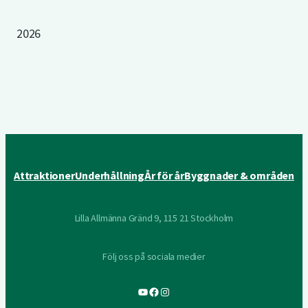
2026
Attraktioner
Underhållning
År för år
Byggnader & områden
Lilla Allmänna Gränd 9, 115 21 Stockholm
Följ oss på sociala medier
YouTube
Facebook
Instagram