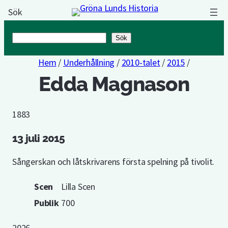
Sök
Sök
Sök
Hem
/
Underhållning
/
2010-talet
/
2015
/
Edda Magnason
1883
13 juli 2015
Sångerskan och låtskrivarens första spelning på tivolit.
Scen
Lilla Scen
Publik
700
2026