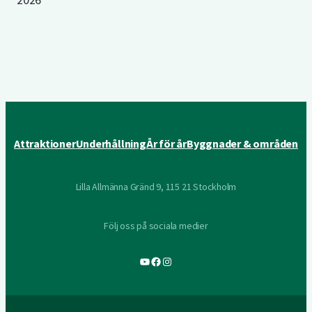
Attraktioner
Underhållning
År för år
Byggnader & områden
Lilla Allmänna Gränd 9, 115 21 Stockholm
Följ oss på sociala medier
YouTube
Facebook
Instagram