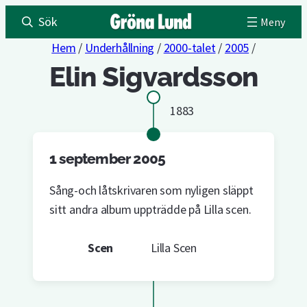
Sök
Hem
/
Underhållning
/
2000-talet
/
2005
/
Elin Sigvardsson
1883
1 september 2005
Sång-och låtskrivaren som nyligen släppt
sitt andra album uppträdde på Lilla scen.
Scen
Lilla Scen