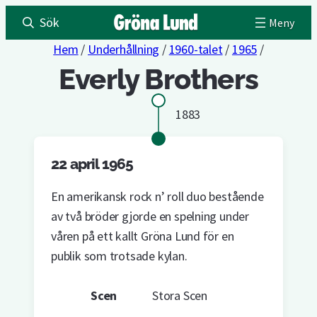
Sök
Hem
/
Underhållning
/
1960-talet
/
1965
/
Everly Brothers
1883
22 april 1965
En amerikansk rock n’ roll duo bestående
av två bröder gjorde en spelning under
våren på ett kallt Gröna Lund för en
publik som trotsade kylan.
Scen
Stora Scen