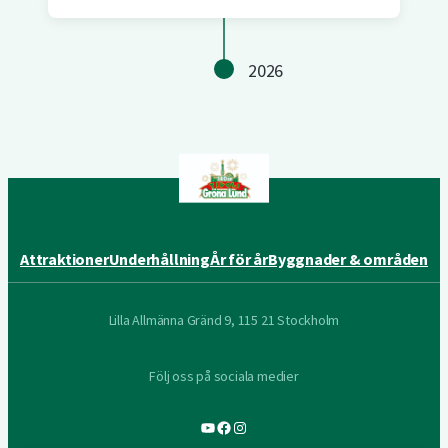
2026
Attraktioner
Underhållning
År för år
Byggnader & områden
Lilla Allmänna Gränd 9, 115 21 Stockholm
Följ oss på sociala medier
YouTube
Facebook
Instagram