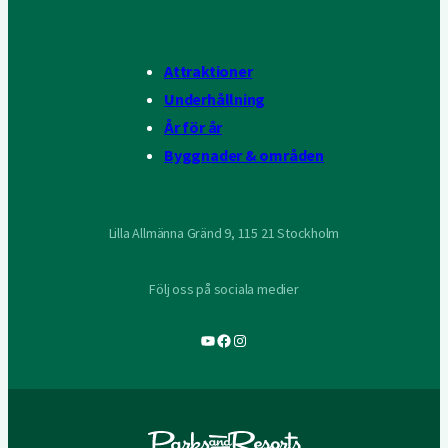
Attraktioner
Underhållning
År för år
Byggnader & områden
Lilla Allmänna Gränd 9, 115 21 Stockholm
Följ oss på sociala medier
YouTube
Facebook
Instagram