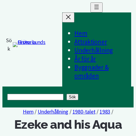
Hem
Sö
Attraktioner
k
Underhållning
År för år
Byggnader &
områden
Sök
Sök
Hem
/
Underhållning
/
1980-talet
/
1983
/
Ezeke and his Aqua