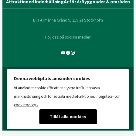
Attraktioner
Underhållning
År för år
Byggnader & områden
Lilla Allmänna Gränd 9, 115 21 Stockholm
Följ oss på sociala medier
YouTube
Facebook
Instagram
Denna webbplats använder cookies
Vi använder cookies för att analysera trafik, anpassa
marknadsföring och för sociala mediefunktioner.
Integritets- och
cookiepolicy ›
.
Tillåt alla cookies