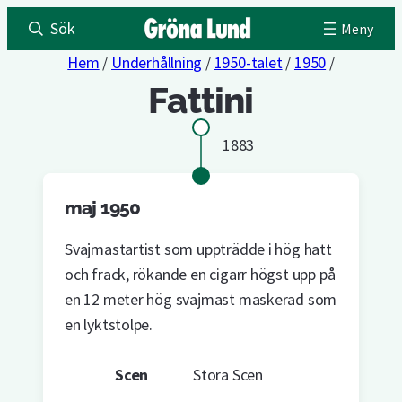
Sök
Hem
/
Underhållning
/
1950-talet
/
1950
/
Fattini
1883
maj 1950
Svajmastartist som uppträdde i hög hatt
och frack, rökande en cigarr högst upp på
en 12 meter hög svajmast maskerad som
en lyktstolpe.
Scen
Stora Scen