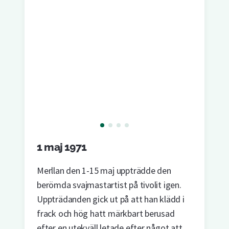
1 maj 1971
Merllan den 1-15 maj uppträdde den
berömda svajmastartist på tivolit igen.
Uppträdanden gick ut på att han klädd i
frack och hög hatt märkbart berusad
efter en utekväll letade efter något att