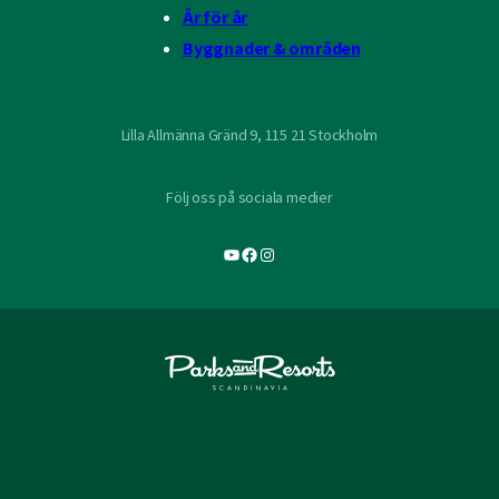
År för år
Byggnader & områden
Lilla Allmänna Gränd 9, 115 21 Stockholm
Följ oss på sociala medier
YouTube
Facebook
Instagram