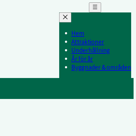
Hem
Attraktioner
Underhållning
År för år
Byggnader & områden