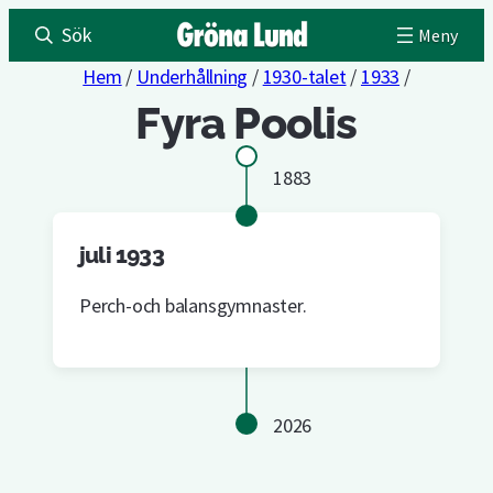
Sök
Hem
/
Underhållning
/
1930-talet
/
1933
/
Fyra Poolis
1883
juli 1933
Perch-och balansgymnaster.
2026