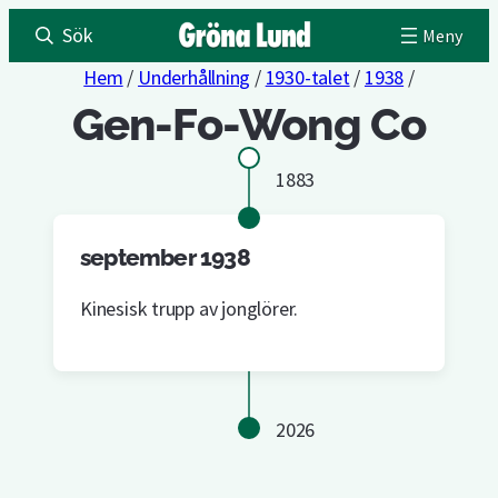
Sök
Hem
/
Underhållning
/
1930-talet
/
1938
/
Gen-Fo-Wong Co
1883
september 1938
Kinesisk trupp av jonglörer.
2026