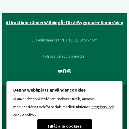
Attraktioner
Underhållning
År för år
Byggnader & områden
Lilla Allmänna Gränd 9, 115 21 Stockholm
Följ oss på sociala medier
YouTube
Facebook
Instagram
Denna webbplats använder cookies
Vi använder cookies för att analysera trafik, anpassa
marknadsföring och för sociala mediefunktioner.
Integritets- och
cookiepolicy ›
.
Tillåt alla cookies