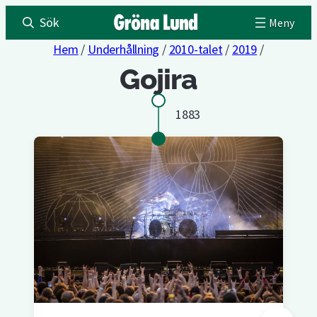
Sök
Hem
/
Underhållning
/
2010-talet
/
2019
/
Gojira
1883