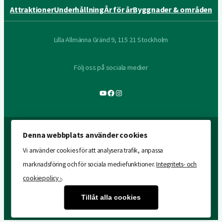
Attraktioner
Underhållning
År för år
Byggnader & områden
Lilla Allmänna Gränd 9, 115 21 Stockholm
Följ oss på sociala medier
YouTube
Facebook
Instagram
Denna webbplats använder cookies
Vi använder cookies för att analysera trafik, anpassa
marknadsföring och för sociala mediefunktioner.
Integritets- och
cookiepolicy ›
.
Tillåt alla cookies