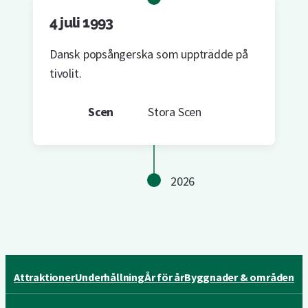
4 juli 1993
Dansk popsångerska som uppträdde på
tivolit.
Scen
Stora Scen
2026
Attraktioner
Underhållning
År för år
Byggnader & områden