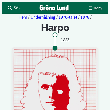
Sök
Hem
/
Underhållning
/
1970-talet
/
1976
/
Harpo
1883