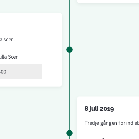
a scen.
illa Scen
800
8 juli 2019
Tredje gången för indieb