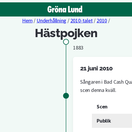
Hem
/
Underhållning
/
2010-talet
/
2010
/
Hästpojken
1883
21 juni 2010
Sångaren i Bad Cash Qua
scen denna kväll.
Scen
Publik