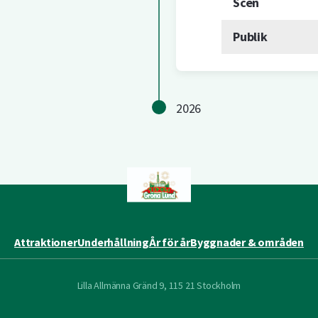
Scen
Publik
2026
Attraktioner
Underhållning
År för år
Byggnader & områden
Lilla Allmänna Gränd 9, 115 21 Stockholm