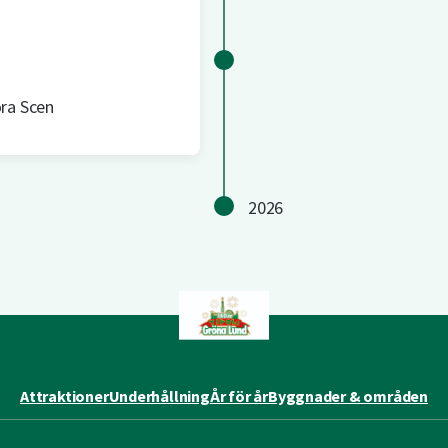
ra Scen
2026
Attraktioner
Underhållning
År för år
Byggnader & områden