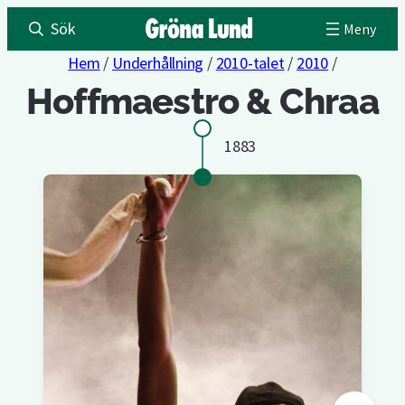
Sök
Hem
/
Underhållning
/
2010-talet
/
2010
/
Hoffmaestro & Chraa
1883