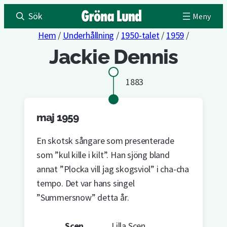
Sök
Hem
/
Underhållning
/
1950-talet
/
1959
/
Jackie Dennis
1883
maj 1959
En skotsk sångare som presenterade
som ”kul kille i kilt”. Han sjöng bland
annat ”Plocka vill jag skogsviol” i cha-cha
tempo. Det var hans singel
”Summersnow” detta år.
Scen
Lilla Scen