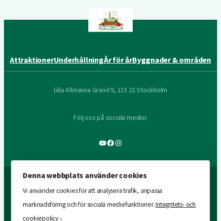
Attraktioner
Underhållning
År för år
Byggnader & områden
Lilla Allmänna Gränd 9, 115 21 Stockholm
Följ oss på sociala medier
YouTube
Facebook
Instagram
Denna webbplats använder cookies
Vi använder cookies för att analysera trafik, anpassa
marknadsföring och för sociala mediefunktioner.
Integritets- och
cookiepolicy ›
.