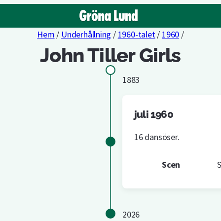
Hem
/
Underhållning
/
1960-talet
/
1960
/
John Tiller Girls
1883
juli 1960
16 dansöser.
Scen
S
2026