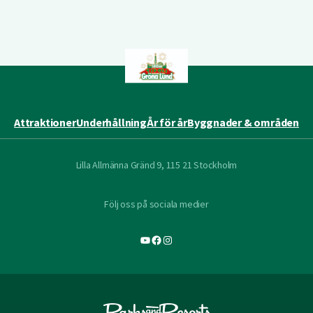
Attraktioner
Underhållning
År för år
Byggnader & områden
Lilla Allmänna Gränd 9, 115 21 Stockholm
Följ oss på sociala medier
YouTube
Facebook
Instagram