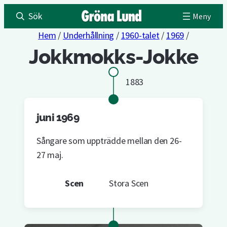
Sök
Hem
/
Underhållning
/
1960-talet
/
1969
/
Jokkmokks-Jokke
1883
juni 1969
Sångare som uppträdde mellan den 26-
27 maj.
Scen
Stora Scen