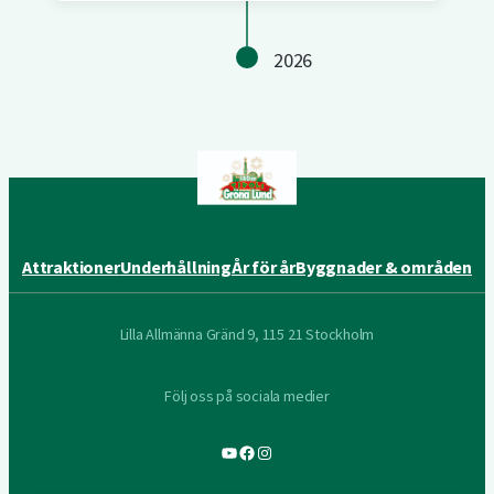
2026
Attraktioner
Underhållning
År för år
Byggnader & områden
Lilla Allmänna Gränd 9, 115 21 Stockholm
Följ oss på sociala medier
YouTube
Facebook
Instagram