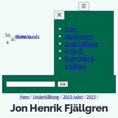
Hem
Sö
Attraktioner
k
Underhållning
År för år
Byggnader &
områden
Sök
Sök
Hem
/
Underhållning
/
2010-talet
/
2015
/
Jon Henrik Fjällgren