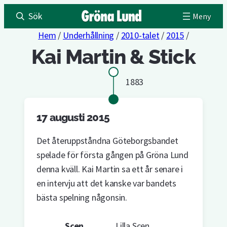
Sök
Hem
/
Underhållning
/
2010-talet
/
2015
/
Kai Martin & Stick
1883
17 augusti 2015
Det återuppståndna Göteborgsbandet
spelade för första gången på Gröna Lund
denna kväll. Kai Martin sa ett år senare i
en intervju att det kanske var bandets
bästa spelning någonsin.
Scen
Lilla Scen