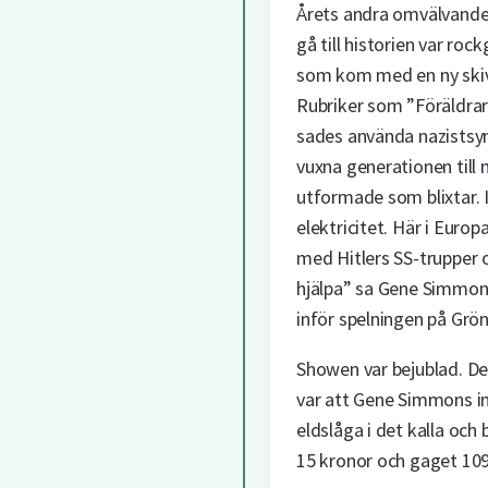
Årets andra omvälvande
gå till historien var ro
som kom med en ny skiva
Rubriker som ”Föräldrar
sades använda nazists
vuxna generationen till m
utformade som blixtar. 
elektricitet. Här i Europ
med Hitlers SS-trupper o
hjälpa” sa Gene Simmons, 
inför spelningen på Grö
Showen var bejublad. D
var att Gene Simmons in
eldslåga i det kalla och 
15 kronor och gaget 109