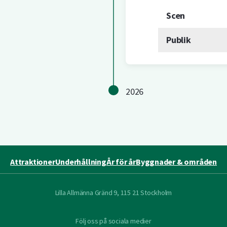
Scen
Publik
2026
Attraktioner
Underhållning
År för år
Byggnader & områden
Lilla Allmänna Gränd 9, 115 21 Stockholm
Följ oss på sociala medier