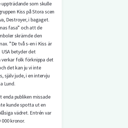
 uppträdande som skulle
ckgruppen Kiss på Stora scen
, Destroyer, i bagaget.
nas fasa” och att de
ymboler skrämde den
ax. ”De två s-en i Kiss är
I USA betyder det
a verkar folk förknippa det
ch det kan ju vi inte
själv jude, i en intervju
na Lund.
et enda publiken missade
te kunde spotta ut en
blåsiga vädret. Entrén var
 000 kronor.