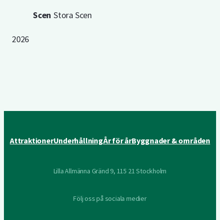
Scen
Stora Scen
2026
Attraktioner
Underhållning
År för år
Byggnader & områden
Lilla Allmänna Gränd 9, 115 21 Stockholm
Följ oss på sociala medier