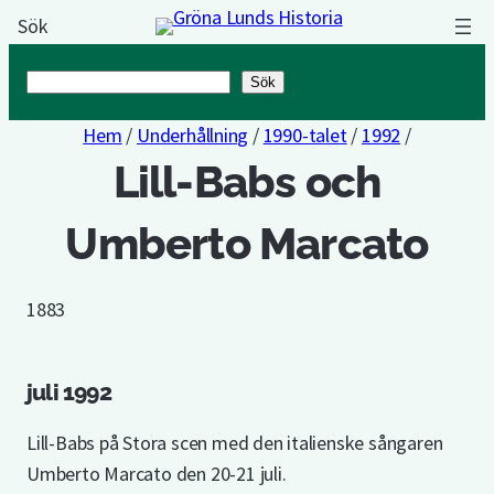
Sök
Sök
Sök
Hem
/
Underhållning
/
1990-talet
/
1992
/
Lill-Babs och
Umberto Marcato
1883
juli 1992
Lill-Babs på Stora scen med den italienske sångaren
Umberto Marcato den 20-21 juli.