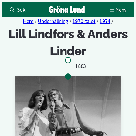
Sök
Hem
/
Underhållning
/
1970-talet
/
1974
/
Lill Lindfors & Anders
Linder
1883