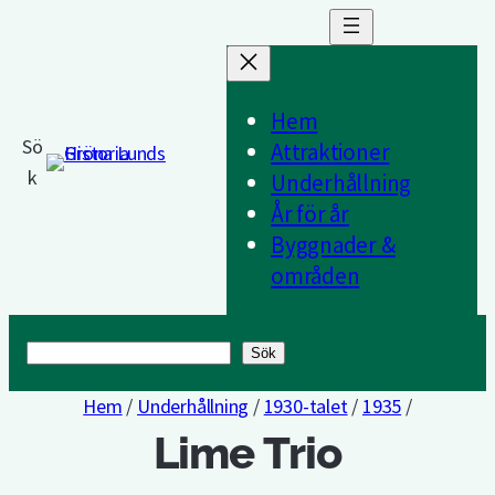
Hem
Sö
Attraktioner
k
Underhållning
År för år
Byggnader &
områden
Sök
Sök
Hem
/
Underhållning
/
1930-talet
/
1935
/
Lime Trio