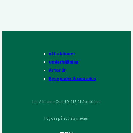
Attraktioner
Underhållning
År för år
Byggnader & områden
Lilla Allmänna Gränd 9, 115 21 Stockholm
Följ oss på sociala medier