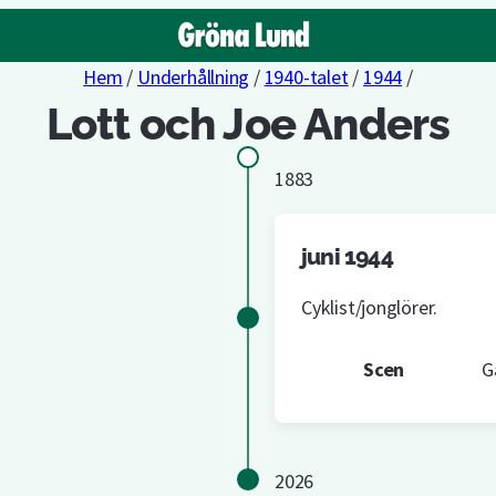
Hem
/
Underhållning
/
1940-talet
/
1944
/
Lott och Joe Anders
1883
juni 1944
Cyklist/jonglörer.
Scen
G
2026