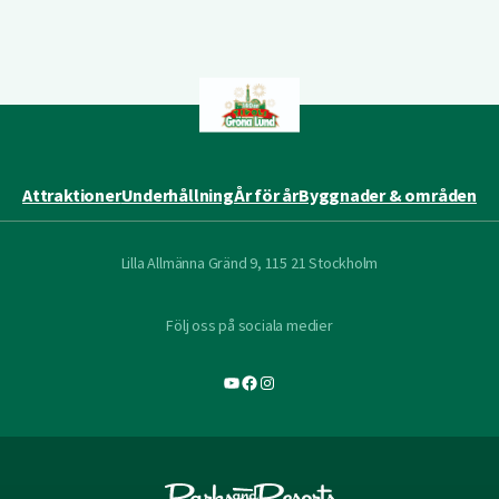
Attraktioner
Underhållning
År för år
Byggnader & områden
Lilla Allmänna Gränd 9, 115 21 Stockholm
Följ oss på sociala medier
YouTube
Facebook
Instagram