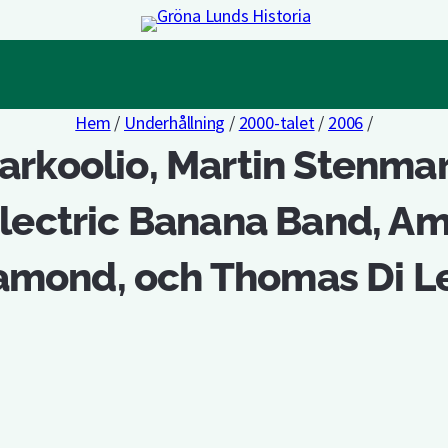
Hem
/
Underhållning
/
2000-talet
/
2006
/
arkoolio, Martin Stenmar
lectric Banana Band, A
amond, och Thomas Di L