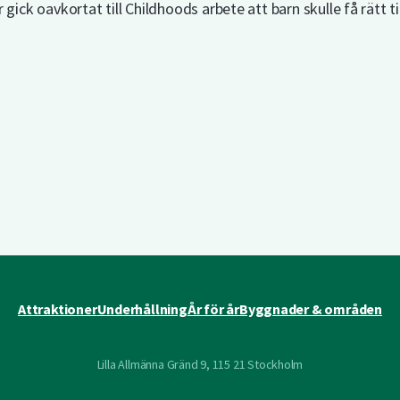
gick oavkortat till Childhoods arbete att barn skulle få rätt t
Attraktioner
Underhållning
År för år
Byggnader & områden
Lilla Allmänna Gränd 9, 115 21 Stockholm