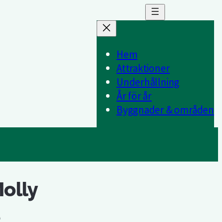
Hem
Attraktioner
Underhållning
År för år
Byggnader & områden
Molly
e