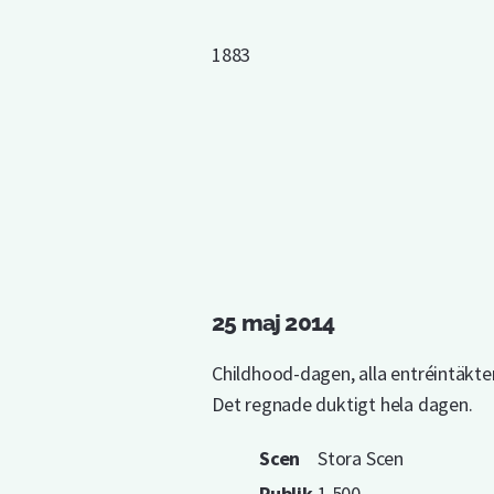
1883
25 maj 2014
Childhood-dagen, alla entréintäkter 
Det regnade duktigt hela dagen.
Scen
Stora Scen
Publik
1 500