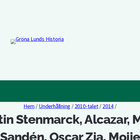
Hem
/
Underhållning
/
2010-talet
/
2014
/
in Stenmarck, Alcazar, 
Sandén, Oscar Zia, Mojj