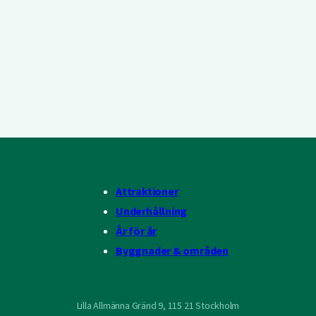
Attraktioner
Underhållning
År för år
Byggnader & områden
Lilla Allmänna Gränd 9, 115 21 Stockholm