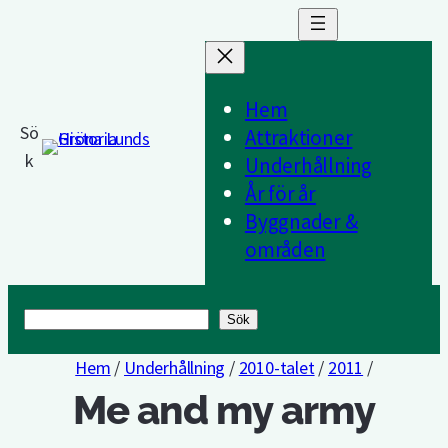
Hem
Sö
Attraktioner
k
Underhållning
År för år
Byggnader &
områden
Sök
Sök
Hem
/
Underhållning
/
2010-talet
/
2011
/
Me and my army