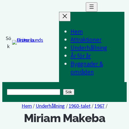
Hem
Sö
Attraktioner
k
Underhållning
År för år
Byggnader &
områden
Sök
Sök
Hem
/
Underhållning
/
1960-talet
/
1967
/
Miriam Makeba