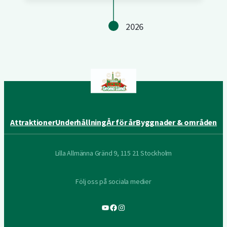
2026
Attraktioner
Underhållning
År för år
Byggnader & områden
Lilla Allmänna Gränd 9, 115 21 Stockholm
Följ oss på sociala medier
YouTube
Facebook
Instagram