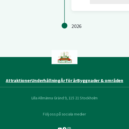
2026
Attraktioner
Underhållning
År för år
Byggnader & områden
Lilla Allmänna Gränd 9, 115 21 Stockholm
Följ oss på sociala medier
YouTube
Facebook
Instagram