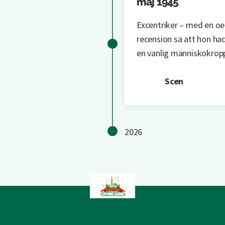
maj 1945
Excentriker – med en oer
recension sa att hon ha
en vanlig människokrop
Scen
2026