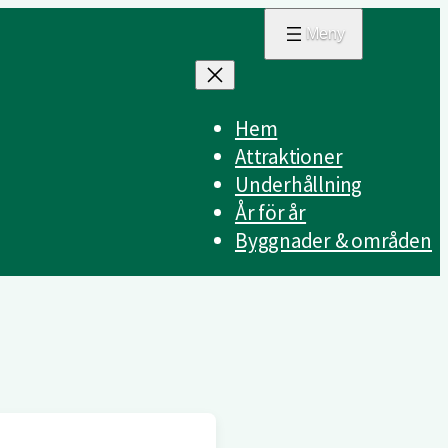
Hem
Attraktioner
Underhållning
År för år
Byggnader & områden