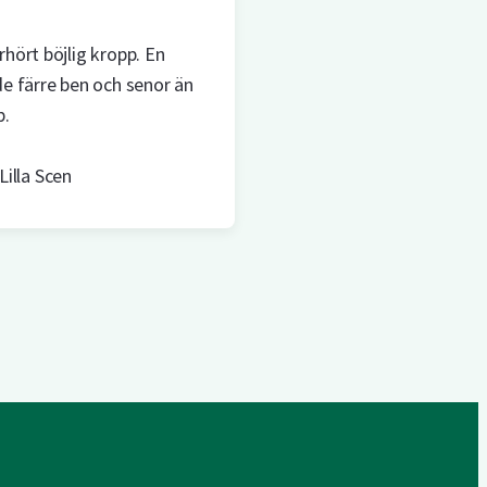
hört böjlig kropp. En
de färre ben och senor än
p.
Lilla Scen