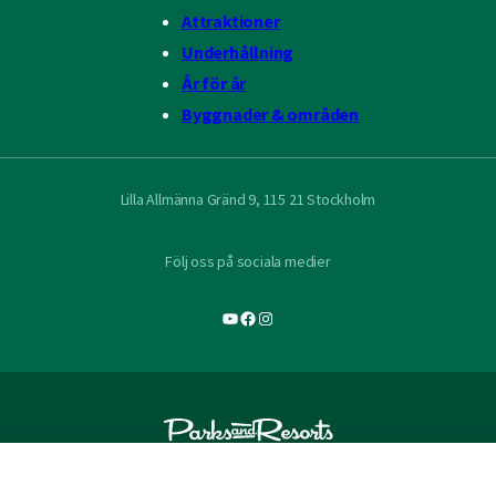
Attraktioner
Underhållning
År för år
Byggnader & områden
Lilla Allmänna Gränd 9, 115 21 Stockholm
Följ oss på sociala medier
YouTube
Facebook
Instagram