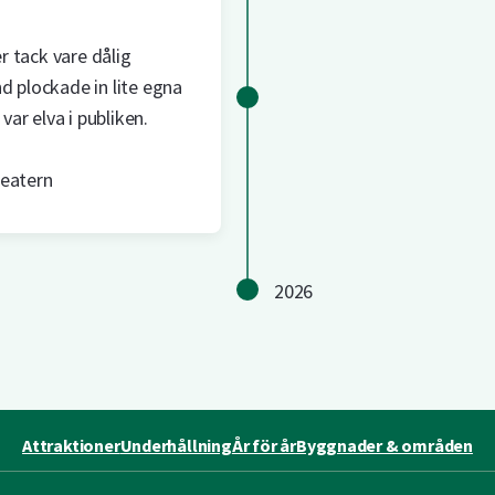
er tack vare dålig
d plockade in lite egna
var elva i publiken.
eatern
2026
Attraktioner
Underhållning
År för år
Byggnader & områden