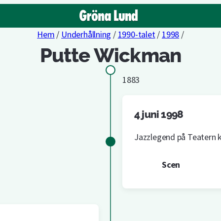
Hem
/
Underhållning
/
1990-talet
/
1998
/
Putte Wickman
1883
4 juni 1998
Jazzlegend på Teatern k
Scen