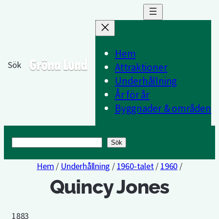
Hem
Sök
Attraktioner
Underhållning
År för år
Byggnader & områden
Sök
Sök
Hem
/
Underhållning
/
1960-talet
/
1960
/
Quincy Jones
1883