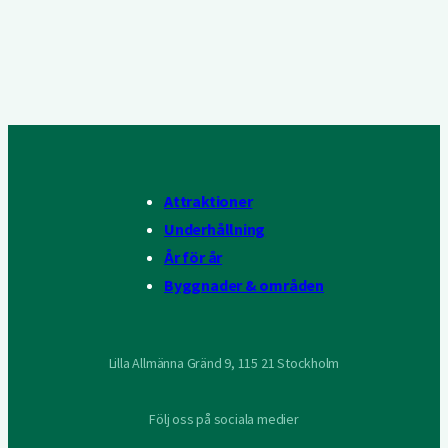
Attraktioner
Underhållning
År för år
Byggnader & områden
Lilla Allmänna Gränd 9, 115 21 Stockholm
Följ oss på sociala medier