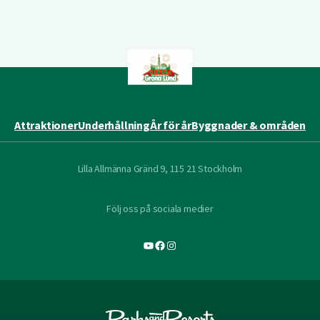
Attraktioner
Underhållning
År för år
Byggnader & områden
Lilla Allmänna Gränd 9, 115 21 Stockholm
Följ oss på sociala medier
YouTube
Facebook
Instagram