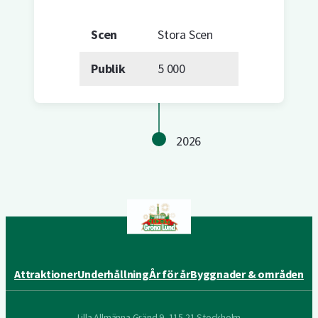
Scen
Stora Scen
Publik
5 000
2026
Attraktioner
Underhållning
År för år
Byggnader & områden
Lilla Allmänna Gränd 9, 115 21 Stockholm