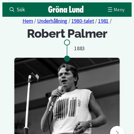
Sök
Hem
/
Underhållning
/
1980-talet
/
1981
/
Robert Palmer
1883