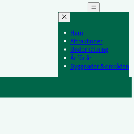
Hem
Attraktioner
Underhållning
År för år
Byggnader & områden