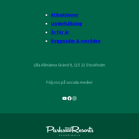
Attraktioner
Underhållning
År för år
Byggnader & områden
Lilla Allmänna Gränd 9, 115 21 Stockholm
Följ oss på sociala medier
YouTube
Facebook
Instagram