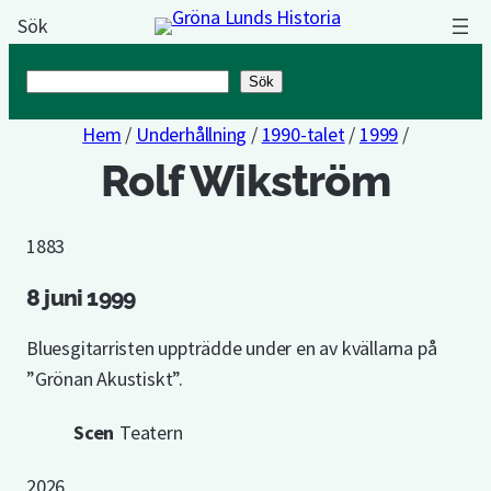
Sök
Sök
Sök
Hem
/
Underhållning
/
1990-talet
/
1999
/
Rolf Wikström
1883
8 juni 1999
Bluesgitarristen uppträdde under en av kvällarna på
”Grönan Akustiskt”.
Scen
Teatern
2026