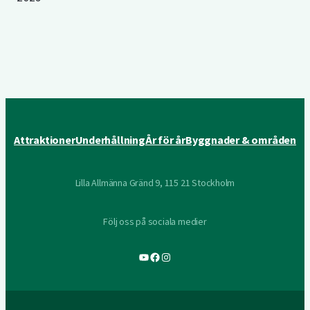
Attraktioner
Underhållning
År för år
Byggnader & områden
Lilla Allmänna Gränd 9, 115 21 Stockholm
Följ oss på sociala medier
YouTube
Facebook
Instagram