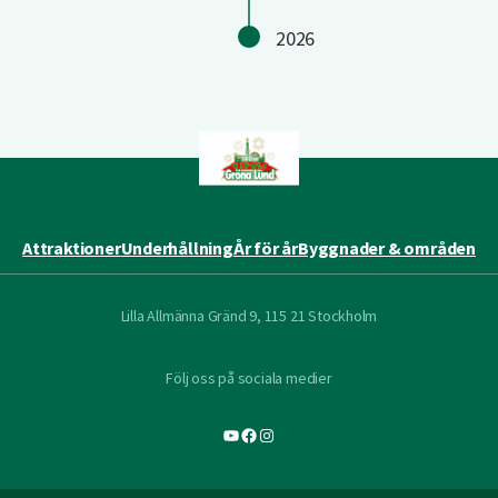
2026
Attraktioner
Underhållning
År för år
Byggnader & områden
Lilla Allmänna Gränd 9, 115 21 Stockholm
Följ oss på sociala medier
YouTube
Facebook
Instagram