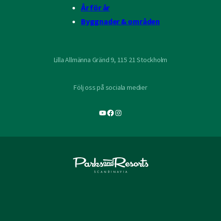
År för år
Byggnader & områden
Lilla Allmänna Gränd 9, 115 21 Stockholm
Följ oss på sociala medier
YouTube
Facebook
Instagram