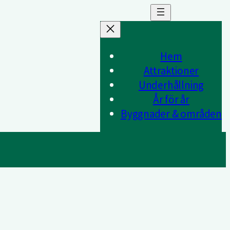
Hem
Attraktioner
Underhållning
År för år
Byggnader & områden