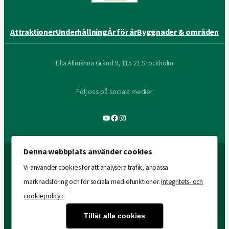
Attraktioner
Underhållning
År för år
Byggnader & områden
Lilla Allmänna Gränd 9, 115 21 Stockholm
Följ oss på sociala medier
YouTube
Facebook
Instagram
Denna webbplats använder cookies
Vi använder cookies för att analysera trafik, anpassa
marknadsföring och för sociala mediefunktioner.
Integritets- och
cookiepolicy ›
.
Tillåt alla cookies