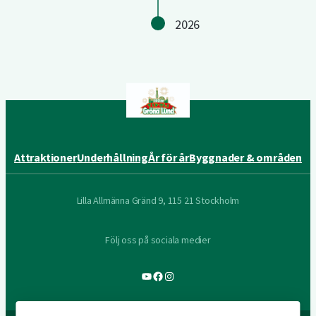
2026
Attraktioner
Underhållning
År för år
Byggnader & områden
Lilla Allmänna Gränd 9, 115 21 Stockholm
Följ oss på sociala medier
YouTube
Facebook
Instagram