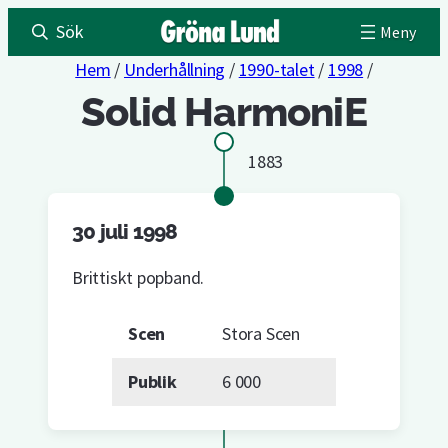
Sök
Hem
/
Underhållning
/
1990-talet
/
1998
/
Solid HarmoniE
1883
30 juli 1998
Brittiskt popband.
Scen
Stora Scen
Publik
6 000