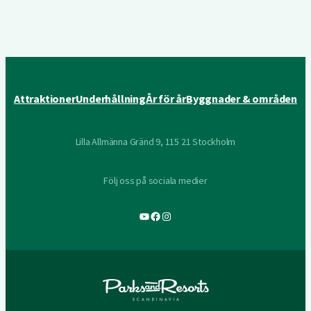
Attraktioner
Underhållning
År för år
Byggnader & områden
Lilla Allmänna Gränd 9, 115 21 Stockholm
Följ oss på sociala medier
YouTube
Facebook
Instagram