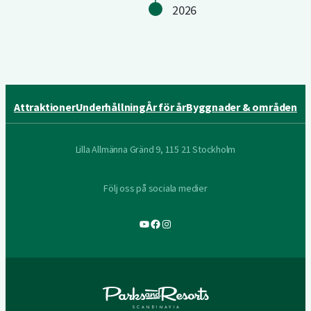
2026
Attraktioner
Underhållning
År för år
Byggnader & områden
Lilla Allmänna Gränd 9, 115 21 Stockholm
Följ oss på sociala medier
YouTube
Facebook
Instagram