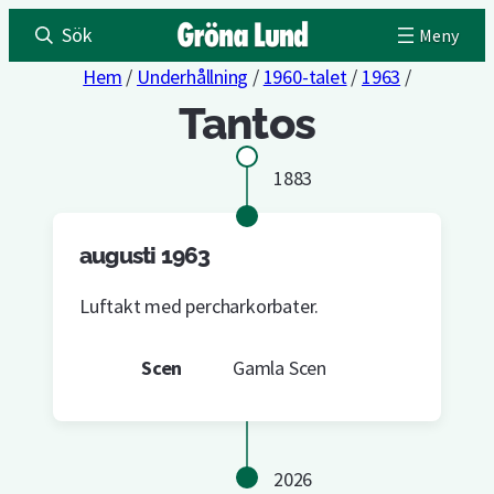
Sök
Hem
/
Underhållning
/
1960-talet
/
1963
/
Tantos
1883
augusti 1963
Luftakt med percharkorbater.
Scen
Gamla Scen
2026